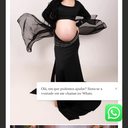
Olá, em que podemos ajudar? Sinta-se a
✕
vontade em me chamar no Whats.