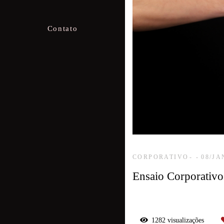
Contato
CORPORATIVO
08/JA
Ensaio Corporativo
1282
visualizações